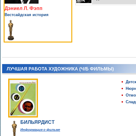
Дэниел Л. Фэпп
Вестсайдская история
ЛУЧШАЯ РАБОТА ХУДОЖНИКА (Ч/Б ФИЛЬМЫ)
Детс
Нюрн
Отмо
Слад
БИЛЬЯРДИСТ
Информация о фильме