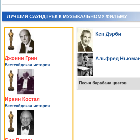
ЛУЧШИЙ САУНДТРЕК К МУЗЫКАЛЬНОМУ ФИЛЬМУ
Кен Дэрби
Джонни Грин
Альфред Ньюма
Вестсайдская история
Песня барабана цветов
Ирвин Костал
Вестсайдская история