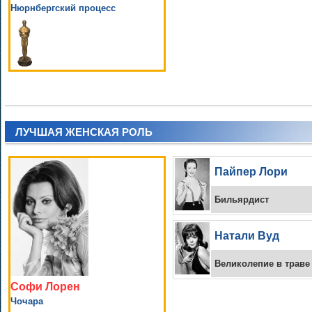
Нюрнбергский процесс
ЛУЧШАЯ ЖЕНСКАЯ РОЛЬ
Пайпер Лори
Бильярдист
Натали Вуд
Великолепие в траве
Софи Лорен
Чочара