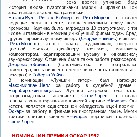
века времен уличных банд
История любви пуэрториканки Марии и ирландца Тон
заканчивается столь же трагически.
Натали Вуд
,
Ричард Беймер
и
Рита Морено
, сыгравши
ведущие роли в ленте, стали знамениты сразу посл
премьеры. Картина была награждена 10 статуэтками, в то
числе и главной - в номинации «Лучший фильм года». Сред
других - премии лучшему актеру (
Джордж Чакирис
) и актри
(
Рита Морено
) второго плана, художникам, оператор
цветной съемки, дизайнеру костюмов, монтажеру
композиторам, адаптировавшим музыку к киномюзиклу
звукорежиссеру. Отмечена была также работа режиссеров 
Джерома Роббинса
(балетмейстера и театральног
режиссера, поставившего в ленте лишь часть танцевальны
номеров) и
Роберта Уайза
.
В номинации «Лучший актер» был награжде
Максимилиан Шелл
за работу в судебной драме 
Нюрнбергский процесс
». Лучшей актрисой года стал
непревзойденная итальянка
Софи Лорен
, сыгравша
главную роль в франко-итальянской картине «
Чочара
». Она
кстати, является единственной обладательницей премии 
Оскар
» за работу в фильме на иностранном языке. Многи
критики считают фильм «
Чочара
» вершиной творчеств
Софи Лорен
.
НОМИНАЦИИ ПРЕМИИ ОСКАР 1962