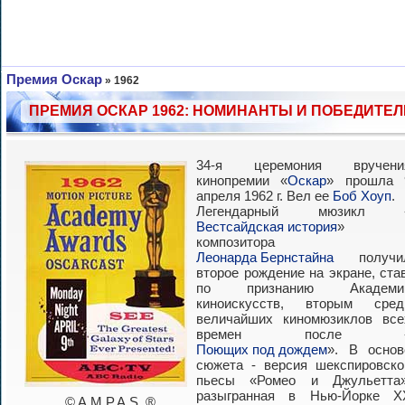
Премия Оскар
»
1962
ПРЕМИЯ ОСКАР 1962: НОМИНАНТЫ И ПОБЕДИТЕЛ
34-я церемония вручени
кинопремии «
Оскар
» прошла 
апреля 1962 г. Вел ее
Боб Хоуп
.
Легендарный мюзикл 
Вестсайдская история
»
композитора
Леонарда Бернстайна
получи
второе рождение на экране, став
по признанию Академи
киноискусств, вторым сред
величайших киномюзиклов все
времен после 
Поющих под дождем
». В основ
сюжета - версия шекспировско
пьесы «Ромео и Джульетта»
разыгранная в Нью-Йорке X
© A.M.P.A.S. ®