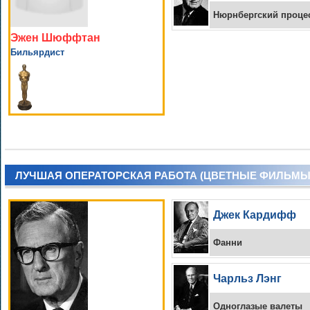
Нюрнбергский проце
Эжен Шюффтан
Бильярдист
ЛУЧШАЯ ОПЕРАТОРСКАЯ РАБОТА (ЦВЕТНЫЕ ФИЛЬМЫ
Джек Кардифф
Фанни
Чарльз Лэнг
Одноглазые валеты