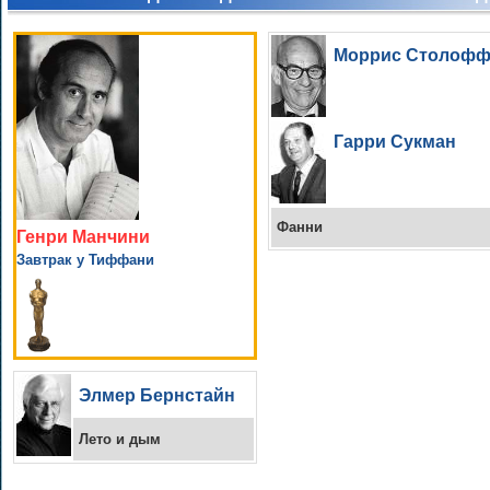
Моррис Столоф
Гарри Сукман
Фанни
Генри Манчини
Завтрак у Тиффани
Элмер Бернстайн
Лето и дым