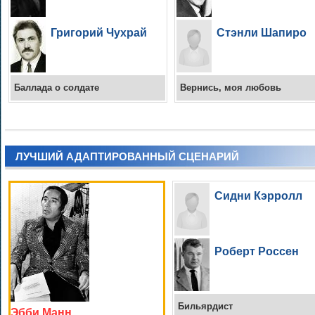
Григорий Чухрай
Стэнли Шапиро
Баллада о солдате
Вернись, моя любовь
ЛУЧШИЙ АДАПТИРОВАННЫЙ СЦЕНАРИЙ
Сидни Кэрролл
Роберт Россен
Бильярдист
Эбби Манн