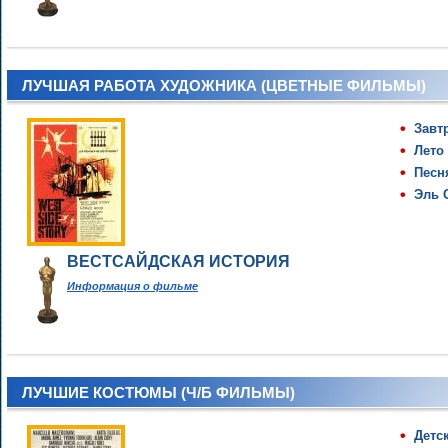
ЛУЧШАЯ РАБОТА ХУДОЖНИКА (ЦВЕТНЫЕ ФИЛЬМЫ)
Завт
Лето
Песн
Эль 
ВЕСТСАЙДСКАЯ ИСТОРИЯ
Информация о фильме
ЛУЧШИЕ КОСТЮМЫ (Ч/Б ФИЛЬМЫ)
Детс