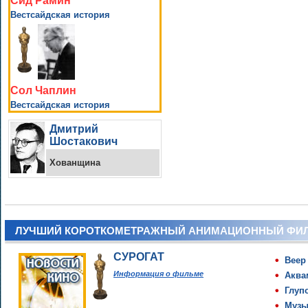
Сид Рамин
Вестсайдская история
Сол Чаплин
Вестсайдская история
Дмитрий
Шостакович
Хованщина
ЛУЧШИЙ КОРОТКОМЕТРАЖНЫЙ АНИМАЦИОННЫЙ ФИ
СУРОГАТ
Beep
Информация о фильме
Аква
Глуп
Музы