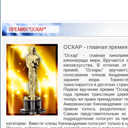
ОСКАР - главная преми
"Оскар" - главная кинопр
кинонаграда мира. Вручается 
киноискусства. В отличие о
премий, "Оскары" вручают
голосования членов Академи
заранее жюри. Торжест
транслируется в десятках стран
Первое вручение премии "Оскар
года прямая трансляция цере
теперь же права принадлежат т
Американская Киноакадемия со
правом голоса, разделенных
Самым представительным из 
подразделение голосует за пр
категории. Вместе члены Киноакадемии голосуют только в о