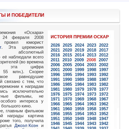
ТЫ И ПОБЕДИТЕЛИ
ремония «Оскара»
ИСТОРИЯ ПРЕМИИ ОСКАР
ь 24 февраля 2008
 провел юморист
2026
2025
2024
2023
2022
т
. Эта церемония
2021
2020
2019
2018
2017
ла абсолютный
2016
2015
2014
2013
2012
- её наблюдали всего
2011
2010
2009
2008
2007
езрителей (во времена
2006
2005
2004
2003
2002
ка» эта цифра
2001
2000
1999
1998
1997
а 55 млн.). Скорее
1996
1995
1994
1993
1992
кое равнодушие
1991
1990
1989
1988
1987
й связано с тем, что
1986
1985
1984
1983
1982
еремонии к наградам
1981
1980
1979
1978
1977
лись исключительно
1976
1975
1974
1973
1972
етные фильмы, не
1971
1970
1969
1968
1967
особого интереса у
1966
1965
1964
1963
1962
 большого кино.
1961
1960
1959
1958
1957
ее, главным фильмом
1956
1955
1954
1953
1952
ой награды картина
1951
1950
1949
1948
1947
роме того, получила
1946
1945
1944
1943
1942
братья
Джоэл Коэн
и
1941
1940
1939
1938
1937