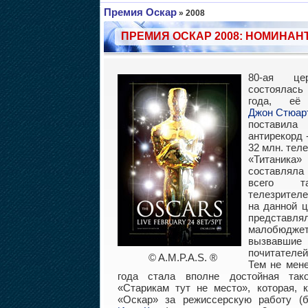
Премия Оскар
»
2008
ПРЕМИЯ ОСКАР 2008: НОМИНАН
80-ая це
состоялас
года, её
Джон Стюар
постави
антирекорд 
32 млн. тел
«Титани
составлял
всего та
телезрителе
на данной ц
представля
малобюдж
вызвавшие 
почитателей
© A.M.P.A.S. ®
Тем не мен
года стала вполне достойная так
«Старикам тут не место», которая, к
«Оскар» за режиссерскую работу (