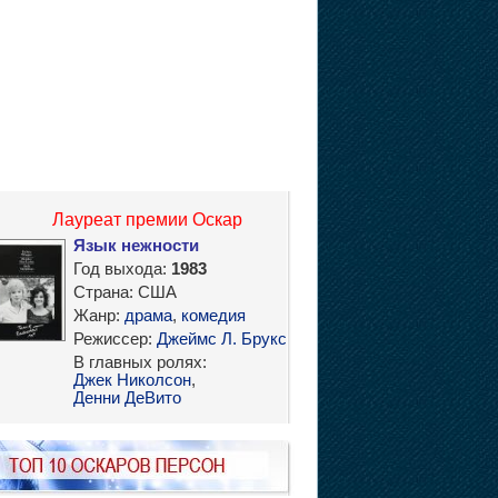
Лауреат премии Оскар
Язык нежности
Год выхода:
1983
Страна: США
Жанр:
драма
,
комедия
Режиссер:
Джеймс Л. Брукс
В главных ролях:
Джек Николсон
,
Денни ДеВито