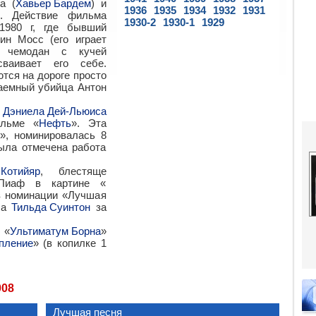
а (
Хавьер Бардем
) и
1936
1935
1934
1932
1931
». Действие фильма
1930-2
1930-1
1929
1980 г, где бывший
ин Мосс (его играет
т чемодан с кучей
ваивает его себе.
ются на дороге просто
наемный убийца Антон
и
Дэниела Дей-Льюиса
ильме «
Нефть
». Эта
», номинировалась 8
была отмечена работа
 Котийяр
, блестяще
Пиаф в картине «
 в номинации «Лучшая
ла
Тильда Суинтон
за
 «
Ультиматум Борна
»
пление
» (в копилке 1
08
Лучшая песня