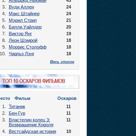
2.
Альфред Ньюман
43
3.
Вуди Аллен
24
4.
Макс Штайнер
24
5.
Мэрил Стрип
21
6.
Билли Уайлдер
20
7.
Виктор Янг
19
8.
Леон Шэмрой
18
9.
Моррис Столофф
18
10.
Чарльз Лэнг
18
Весь список
есто
Фильм
Оскаров
1.
Титаник
11
2.
Бен-Гур
11
3.
Властелин колец 3:
11
Возвращение Короля
4.
Вестсайдская история
10