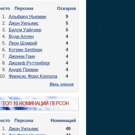
есто
Персона
Оскаров
1.
Альфред Ньюман
9
2.
Джон Уильямс
5
3.
Билли Уайлдер
5
4.
Вуди Аллен
4
5.
Леон Шэмрой
4
6.
Кэтрин Хепберн
4
7.
Джонни Грин
4
8.
Джозеф Руттенберг
4
9.
Андре Превин
4
10.
Френсис Форд Коппола
4
Весь список
есто
Персона
Номинаций
1.
Джон Уильямс
49