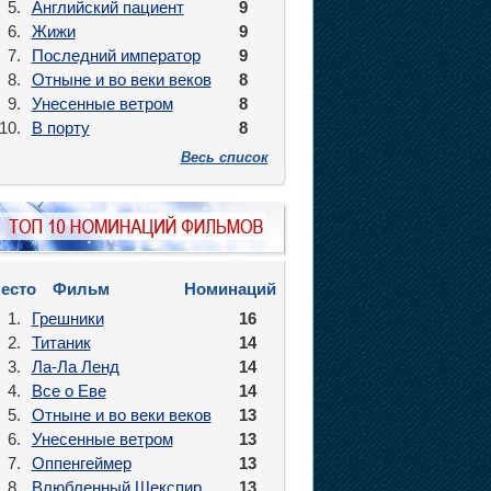
5.
Английский пациент
9
6.
Жижи
9
7.
Последний император
9
8.
Отныне и во веки веков
8
9.
Унесенные ветром
8
10.
В порту
8
Весь список
есто
Фильм
Номинаций
1.
Грешники
16
2.
Титаник
14
3.
Ла-Ла Ленд
14
4.
Все о Еве
14
5.
Отныне и во веки веков
13
6.
Унесенные ветром
13
7.
Оппенгеймер
13
8.
Влюбленный Шекспир
13