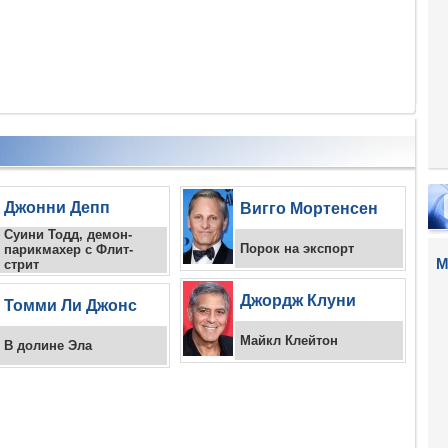
Джонни Депп
Вигго Мортенсен
Суини Тодд, демон-
Порок на экспорт
парикмахер с Флит-
М
стрит
Джордж Клуни
Томми Ли Джонс
Майкл Клейтон
В долине Эла