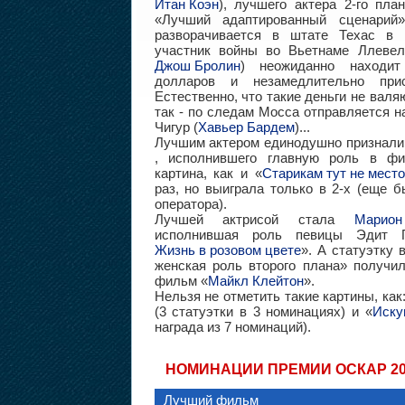
Итан Коэн
), лучшего актера 2-го план
«Лучший адаптированный сценарий
разворачивается в штате Техас в 
участник войны во Вьетнаме Ллевел
Джош Бролин
) неожиданно находи
долларов и незамедлительно прис
Естественно, что такие деньги не валя
так - по следам Мосса отправляется 
Чигур (
Хавьер Бардем
)...
Лучшим актером единодушно признал
, исполнившего главную роль в ф
картина, как и «
Старикам тут не место
раз, но выиграла только в 2-х (еще 
оператора).
Лучшей актрисой стала
Марион
исполнившая роль певицы Эдит 
Жизнь в розовом цвете
». А статуэтку
женская роль второго плана» получи
фильм «
Майкл Клейтон
».
Нельзя не отметить такие картины, как:
(3 статуэтки в 3 номинациях) и «
Иску
награда из 7 номинаций).
НОМИНАЦИИ ПРЕМИИ ОСКАР 20
Лучший фильм