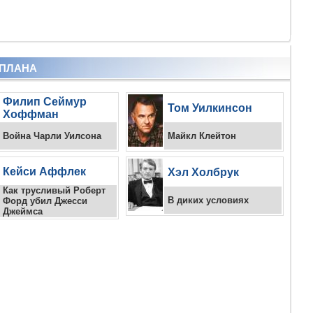
 ПЛАНА
Филип Сеймур
Том Уилкинсон
Хоффман
Война Чарли Уилсона
Майкл Клейтон
Кейси Аффлек
Хэл Холбрук
Как трусливый Роберт
В диких условиях
Форд убил Джесси
Джеймса