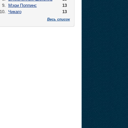
9.
Мэри Поппинс
13
10.
Чикаго
13
Весь список