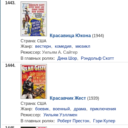
1443.
Красавица Юкона
(1944)
Страна:
США
Жанр:
вестерн
,
комедия
,
мюзикл
Режиссер:
Уильям А. Сайтер
В главных ролях:
Дина Шор
,
Рэндольф Скотт
1444.
Красавчик Жест
(1939)
Страна:
США
Жанр:
боевик
,
военный
,
драма
,
приключения
Режиссер:
Уильям Уэллмен
В главных ролях:
Роберт Престон
,
Гэри Купер