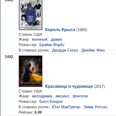
1441.
Король Крыса
(1965)
Страна:
США
Жанр:
военный
,
драма
Режиссер:
Брайан Форбс
В главных ролях:
Джордж Сигал
,
Джеймс Фокс
1442.
Красавица и чудовище
(2017)
Страна:
США
Жанр:
мелодрама
,
мюзикл
,
фэнтези
Режиссер:
Билл Кондон
В главных ролях:
Юэн МакГрегор
,
Эмма Уотсон
Рейтинг:
6.49