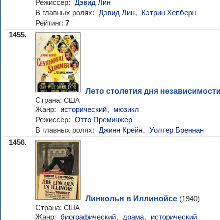
Режиссер:
Дэвид Лин
В главных ролях:
Дэвид Лин
,
Кэтрин Хепберн
Рейтинг:
7
1455.
Лето столетия дня независимост
Страна:
США
Жанр:
исторический
,
мюзикл
Режиссер:
Отто Преминжер
В главных ролях:
Джинн Крейн
,
Уолтер Бреннан
1456.
Линкольн в Иллинойсе
(1940)
Страна:
США
Жанр:
биографический
,
драма
,
исторический