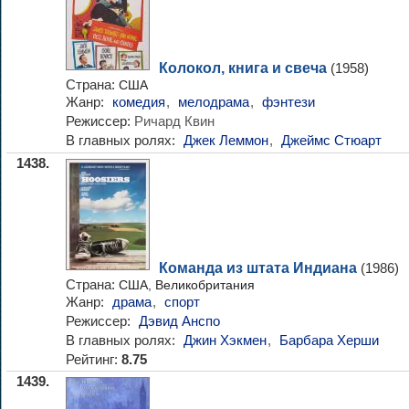
Колокол, книга и свеча
(1958)
Страна:
США
Жанр:
комедия
,
мелодрама
,
фэнтези
Режиссер:
Ричард Квин
В главных ролях:
Джек Леммон
,
Джеймс Стюарт
1438.
Команда из штата Индиана
(1986)
Страна:
США, Великобритания
Жанр:
драма
,
спорт
Режиссер:
Дэвид Анспо
В главных ролях:
Джин Хэкмен
,
Барбара Херши
Рейтинг:
8.75
1439.