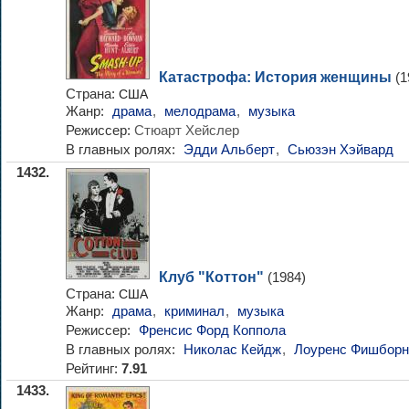
Катастрофа: История женщины
(1
Страна:
США
Жанр:
драма
,
мелодрама
,
музыка
Режиссер:
Стюарт Хейслер
В главных ролях:
Эдди Альберт
,
Сьюзэн Хэйвард
1432.
Клуб "Коттон"
(1984)
Страна:
США
Жанр:
драма
,
криминал
,
музыка
Режиссер:
Френсис Форд Коппола
В главных ролях:
Николас Кейдж
,
Лоуренс Фишборн
Рейтинг:
7.91
1433.