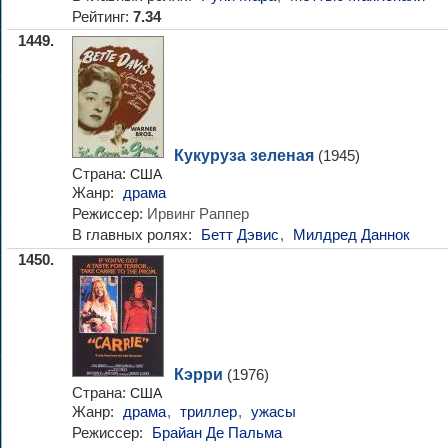
Рейтинг:
7.34
1449.
Кукуруза зеленая
(1945)
Страна:
США
Жанр:
драма
Режиссер:
Ирвинг Раппер
В главных ролях:
Бетт Дэвис
,
Милдред Даннок
1450.
Кэрри
(1976)
Страна:
США
Жанр:
драма
,
триллер
,
ужасы
Режиссер:
Брайан Де Пальма