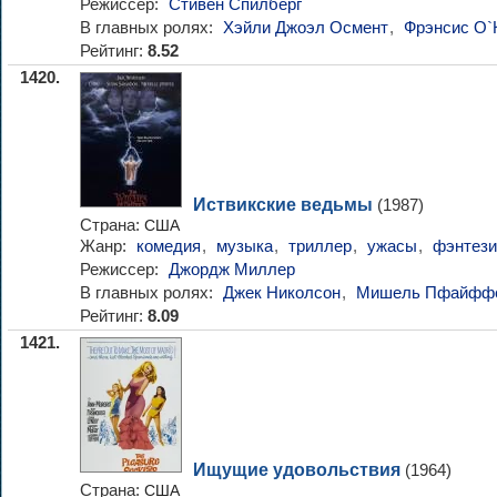
Режиссер:
Стивен Спилберг
В главных ролях:
Хэйли Джоэл Осмент
,
Фрэнсис О`
Рейтинг:
8.52
1420.
Иствикские ведьмы
(1987)
Страна:
США
Жанр:
комедия
,
музыка
,
триллер
,
ужасы
,
фэнтези
Режиссер:
Джордж Миллер
В главных ролях:
Джек Николсон
,
Мишель Пфайфф
Рейтинг:
8.09
1421.
Ищущие удовольствия
(1964)
Страна:
США