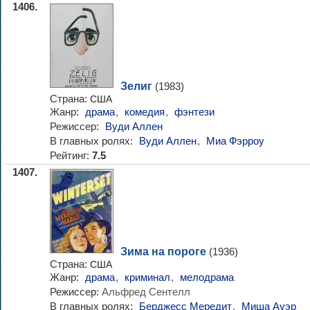
1406.
Зелиг
(1983)
Страна:
США
Жанр:
драма
,
комедия
,
фэнтези
Режиссер:
Вуди Аллен
В главных ролях:
Вуди Аллен
,
Миа Фэрроу
Рейтинг:
7.5
1407.
Зима на пороге
(1936)
Страна:
США
Жанр:
драма
,
криминал
,
мелодрама
Режиссер:
Альфред Сентелл
В главных ролях:
Берджесс Мередит
,
Миша Ауэр