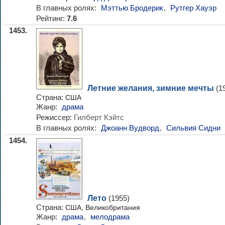
В главных ролях:
Мэттью Бродерик
,
Рутгер Хауэр
Рейтинг:
7.6
1453.
Летние желания, зимние мечты
(1
Страна:
США
Жанр:
драма
Режиссер:
Гилберт Кэйтс
В главных ролях:
Джоанн Вудворд
,
Сильвия Сидни
1454.
Лето
(1955)
Страна:
США, Великобритания
Жанр:
драма
,
мелодрама