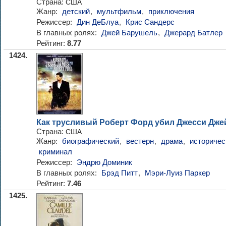
Страна:
США
Жанр:
детский
,
мультфильм
,
приключения
Режиссер:
Дин ДеБлуа
,
Крис Сандерс
В главных ролях:
Джей Барушель
,
Джерард Батлер
Рейтинг:
8.77
1424.
Как трусливый Роберт Форд убил Джесси Дже
Страна:
США
Жанр:
биографический
,
вестерн
,
драма
,
историчес
криминал
Режиссер:
Эндрю Доминик
В главных ролях:
Брэд Питт
,
Мэри-Луиз Паркер
Рейтинг:
7.46
1425.