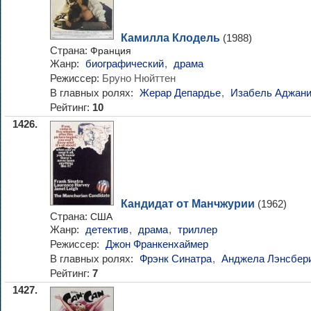
Камилла Клодель
(1988)
Страна:
Франция
Жанр:
биографический
,
драма
Режиссер:
Бруно Нюйттен
В главных ролях:
Жерар Депардье
,
Изабель Аджан
Рейтинг:
10
1426.
Кандидат от Манчжурии
(1962)
Страна:
США
Жанр:
детектив
,
драма
,
триллер
Режиссер:
Джон Франкенхаймер
В главных ролях:
Фрэнк Синатра
,
Анджела Лэнсбер
Рейтинг:
7
1427.