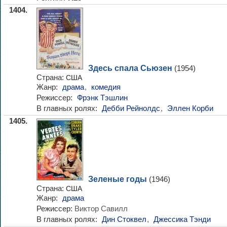
1404.
Здесь спала Сьюзен
(1954)
Страна:
США
Жанр:
драма
,
комедия
Режиссер:
Фрэнк Тэшлин
В главных ролях:
Дебби Рейнолдс
,
Эллен Корби
1405.
Зеленые годы
(1946)
Страна:
США
Жанр:
драма
Режиссер:
Виктор Савилл
В главных ролях:
Дин Стоквел
,
Джессика Тэнди