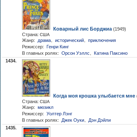
Коварный лис Борджиа
(1949)
Страна:
США
Жанр:
драма
,
исторический
,
приключения
Режиссер:
Генри Кинг
В главных ролях:
Орсон Уэллс
,
Катина Паксино
1434.
Когда моя крошка улыбается мне
Страна:
США
Жанр:
мюзикл
Режиссер:
Уолтер Лэнг
В главных ролях:
Джек Оуки
,
Дэн Дэйли
1435.