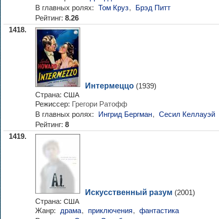
В главных ролях:
Том Круз
,
Брэд Питт
Рейтинг:
8.26
1418.
Интермеццо
(1939)
Страна:
США
Режиссер:
Грегори Ратофф
В главных ролях:
Ингрид Бергман
,
Сесил Келлауэй
Рейтинг:
8
1419.
Искусственный разум
(2001)
Страна:
США
Жанр:
драма
,
приключения
,
фантастика