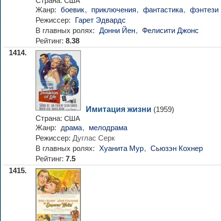
Страна:
США
Жанр:
боевик
,
приключения
,
фантастика
,
фэнтези
Режиссер:
Гарет Эдвардс
В главных ролях:
Донни Йен
,
Фелисити Джонс
Рейтинг:
8.38
1414.
Имитация жизни
(1959)
Страна:
США
Жанр:
драма
,
мелодрама
Режиссер:
Дуглас Серк
В главных ролях:
Хуанита Мур
,
Сьюзэн Кохнер
Рейтинг:
7.5
1415.