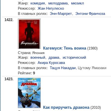
Жанр:
комедия
,
мелодрама
,
мюзикл
Режиссер:
Жан Негулеско
В главных ролях:
Энн-Маргрет
,
Энтони Франчоза
1422.
Кагемуся: Тень воина
(1980)
Страна:
Япония
Жанр:
военный
,
драма
,
исторический
Режиссер:
Акира Куросава
В главных ролях:
Тацуя Накадаи
, Цутому Ямазаки
Рейтинг:
9
1423.
Как приручить дракона
(2010)