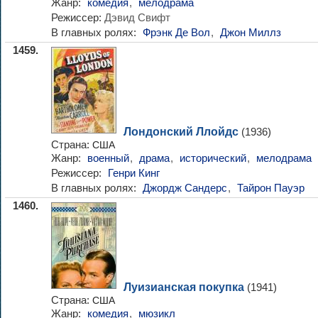
Жанр:
комедия
,
мелодрама
Режиссер:
Дэвид Свифт
В главных ролях:
Фрэнк Де Вол
,
Джон Миллз
1459.
Лондонский Ллойдс
(1936)
Страна:
США
Жанр:
военный
,
драма
,
исторический
,
мелодрама
Режиссер:
Генри Кинг
В главных ролях:
Джордж Сандерс
,
Тайрон Пауэр
1460.
Луизианская покупка
(1941)
Страна:
США
Жанр:
комедия
,
мюзикл