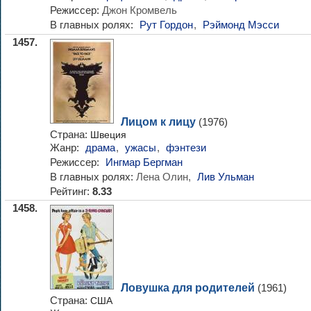
Режиссер:
Джон Кромвель
В главных ролях:
Рут Гордон
,
Рэймонд Мэсси
1457.
Лицом к лицу
(1976)
Страна:
Швеция
Жанр:
драма
,
ужасы
,
фэнтези
Режиссер:
Ингмар Бергман
В главных ролях:
Лена Олин,
Лив Ульман
Рейтинг:
8.33
1458.
Ловушка для родителей
(1961)
Страна:
США