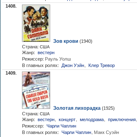
1408.
Зов крови
(1940)
Страна:
США
Жанр:
вестерн
Режиссер:
Рауль Уолш
В главных ролях:
Джон Уэйн
,
Клер Тревор
1409.
Золотая лихорадка
(1925)
Страна:
США
Жанр:
вестерн
,
концерт
,
мелодрама
,
приключения
Режиссер:
Чарли Чаплин
В главных ролях:
Чарли Чаплин
, Макк Суэйн