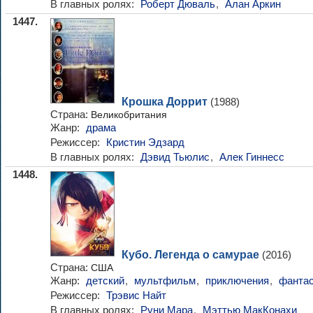
В главных ролях:
Роберт Дюваль
,
Алан Аркин
1447.
Крошка Доррит
(1988)
Страна:
Великобритания
Жанр:
драма
Режиссер:
Кристин Эдзард
В главных ролях:
Дэвид Тьюлис
,
Алек Гиннесс
1448.
Кубо. Легенда о самурае
(2016)
Страна:
США
Жанр:
детский
,
мультфильм
,
приключения
,
фантас
Режиссер:
Трэвис Найт
В главных ролях:
Руни Мара
,
Мэттью МакКонахи