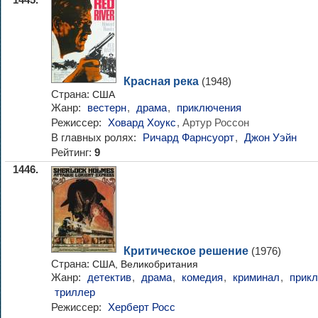
1445.
Красная река
(1948)
Страна:
США
Жанр:
вестерн
,
драма
,
приключения
Режиссер:
Ховард Хоукс
, Артур Россон
В главных ролях:
Ричард Фарнсуорт
,
Джон Уэйн
Рейтинг:
9
1446.
Критическое решение
(1976)
Страна:
США, Великобритания
Жанр:
детектив
,
драма
,
комедия
,
криминал
,
прик
триллер
Режиссер:
Херберт Росс