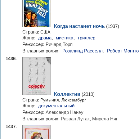
Когда настанет ночь
(1937)
Страна:
США
Жанр:
драма
,
мистика
,
триллер
Режиссер:
Ричард Торп
В главных ролях:
Розалинд Расселл
,
Роберт Монтг
1436.
Коллектив
(2019)
Страна:
Румыния, Люксембург
Жанр:
документальный
Режиссер:
Александр Нанэу
В главных ролях:
Разван Лутак, Мирела Няг
1437.