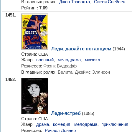
В главных ролях:
Джон Траволта
,
Сисси Спейсек
Рейтинг:
7.69
1451.
Леди, давайте потанцуем
(1944)
Страна:
США
Жанр:
военный
,
мелодрама
,
мюзикл
Режиссер:
Фрэнк Вудрафф
В главных ролях:
Белита, Джеймс Эллисон
1452.
Леди-ястреб
(1985)
Страна:
США
Жанр:
драма
,
комедия
,
мелодрама
,
приключения
,
Режиссер:
Ричард Доннер