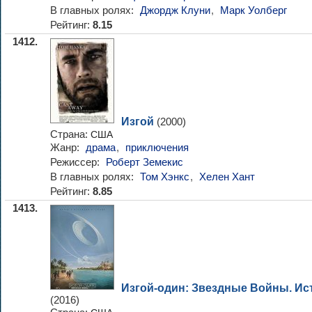
В главных ролях:
Джордж Клуни
,
Марк Уолберг
Рейтинг:
8.15
1412.
Изгой
(2000)
Страна:
США
Жанр:
драма
,
приключения
Режиссер:
Роберт Земекис
В главных ролях:
Том Хэнкс
,
Хелен Хант
Рейтинг:
8.85
1413.
Изгой-один: Звездные Войны. Ис
(2016)