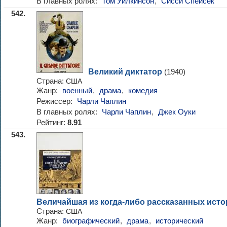
В главных ролях:
Том Уилкинсон
,
Сисси Спейсек
542.
Великий диктатор
(1940)
Страна:
США
Жанр:
военный
,
драма
,
комедия
Режиссер:
Чарли Чаплин
В главных ролях:
Чарли Чаплин
,
Джек Оуки
Рейтинг:
8.91
543.
Величайшая из когда-либо рассказанных ист
Страна:
США
Жанр:
биографический
,
драма
,
исторический