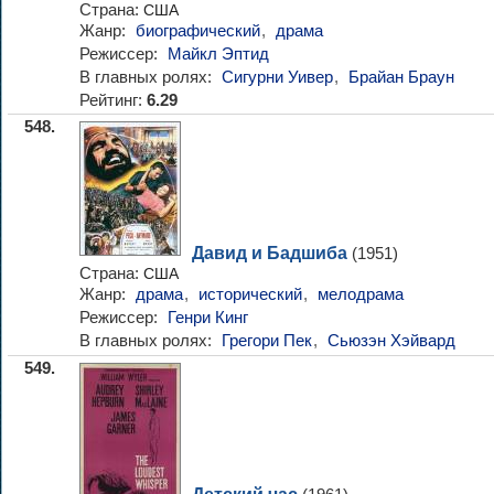
Страна:
США
Жанр:
биографический
,
драма
Режиссер:
Майкл Эптид
В главных ролях:
Сигурни Уивер
,
Брайан Браун
Рейтинг:
6.29
548.
Давид и Бадшиба
(1951)
Страна:
США
Жанр:
драма
,
исторический
,
мелодрама
Режиссер:
Генри Кинг
В главных ролях:
Грегори Пек
,
Сьюзэн Хэйвард
549.