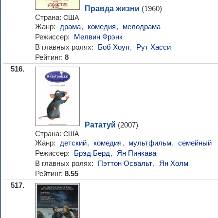
Правда жизни
(1960)
Страна:
США
Жанр:
драма
,
комедия
,
мелодрама
Режиссер:
Мелвин Фрэнк
В главных ролях:
Боб Хоуп
,
Рут Хасси
Рейтинг:
8
516.
Рататуй
(2007)
Страна:
США
Жанр:
детский
,
комедия
,
мультфильм
,
семейный
Режиссер:
Брэд Берд
,
Ян Пинкава
В главных ролях:
Пэттон Освальт
,
Ян Холм
Рейтинг:
8.55
517.