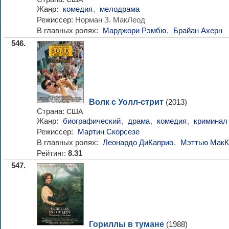
Жанр:
комедия
,
мелодрама
Режиссер:
Норман З. МакЛеод
В главных ролях:
Марджори Рэмбю
,
Брайан Ахерн
546.
Волк с Уолл-стрит
(2013)
Страна:
США
Жанр:
биографический
,
драма
,
комедия
,
криминал
Режиссер:
Мартин Скорсезе
В главных ролях:
Леонардо ДиКаприо
,
Мэттью МакК
Рейтинг:
8.31
547.
Гориллы в тумане
(1988)