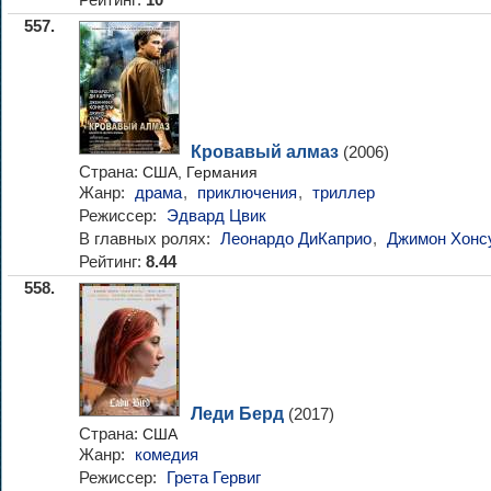
10
557.
Кровавый алмаз
(2006)
Страна:
США, Германия
Жанр:
драма
,
приключения
,
триллер
Режиссер:
Эдвард Цвик
В главных ролях:
Леонардо ДиКаприо
,
Джимон Хонс
Рейтинг:
8.44
558.
Леди Берд
(2017)
Страна:
США
Жанр:
комедия
Режиссер:
Грета Гервиг