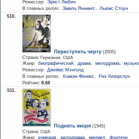
Режиссер:
Эрнст Любич
В главных ролях:
Эмиль Яннингс
,
Льюис Стоун
510.
Переступить черту
(2005)
Страна:
Германия, США
Жанр:
биографический
,
драма
,
мелодрама
,
музык
Режиссер:
Джеймс Мэнголд
В главных ролях:
Хоакин Феникс
,
Риз Уизерспун
Рейтинг:
8.68
511.
Поднять якоря
(1945)
Страна:
США
Жанр:
комедия
,
мелодрама
,
мюзикл
,
фэнтези