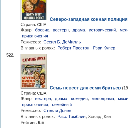
Северо-западная конная полиция
Страна:
США
Жанр:
боевик
,
вестерн
,
драма
,
исторический
,
мел
приключения
Режиссер:
Сесил Б. ДеМилль
В главных ролях:
Роберт Престон
,
Гэри Купер
522.
Семь невест для семи братьев
(19
Страна:
США
Жанр:
вестерн
,
драма
,
комедия
,
мелодрама
,
мюзи
приключения
,
семейный
Режиссер:
Стенли Донен
В главных ролях:
Расс Тэмблин
, Ховард Кил
Рейтинг:
6.5