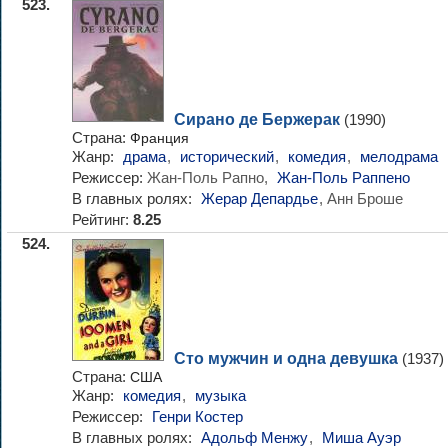
523.
Сирано де Бержерак
(1990)
Страна:
Франция
Жанр:
драма
,
исторический
,
комедия
,
мелодрама
Режиссер:
Жан-Поль Рапно,
Жан-Поль Раппено
В главных ролях:
Жерар Депардье
, Анн Броше
Рейтинг:
8.25
524.
Сто мужчин и одна девушка
(1937)
Страна:
США
Жанр:
комедия
,
музыка
Режиссер:
Генри Костер
В главных ролях:
Адольф Менжу
,
Миша Ауэр