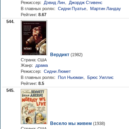
Режиссер:
Дэвид Лин
,
Джордж Стивенс
В главных ролях:
Сидни Пуатье
,
Мартин Ландау
Рейтинг:
8.67
544.
Вердикт
(1982)
Страна:
США
Жанр:
драма
Режиссер:
Сидни Люмет
В главных ролях:
Пол Ньюман
,
Брюс Уиллис
Рейтинг:
8.5
545.
Весело мы живем
(1938)
Страна:
США