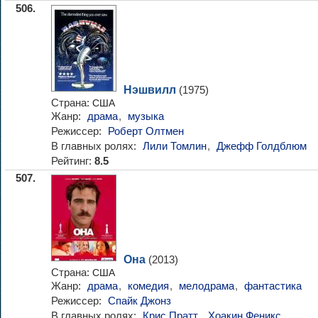
506.
Нэшвилл
(1975)
Страна:
США
Жанр:
драма
,
музыка
Режиссер:
Роберт Олтмен
В главных ролях:
Лили Томлин
,
Джефф Голдблюм
Рейтинг:
8.5
507.
Она
(2013)
Страна:
США
Жанр:
драма
,
комедия
,
мелодрама
,
фантастика
Режиссер:
Спайк Джонз
В главных ролях:
Крис Пратт
,
Хоакин Феникс