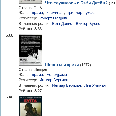
Что случилось с Бэби Джейн?
(196
Страна:
США
Жанр:
драма
,
криминал
,
триллер
,
ужасы
Режиссер:
Роберт Олдрич
В главных ролях:
Бетт Дэвис
,
Виктор Буоно
Рейтинг:
8.36
533.
Шепоты и крики
(1972)
Страна:
Швеция
Жанр:
драма
,
мелодрама
Режиссер:
Ингмар Бергман
В главных ролях:
Ингмар Бергман
,
Лив Ульман
Рейтинг:
8.27
534.