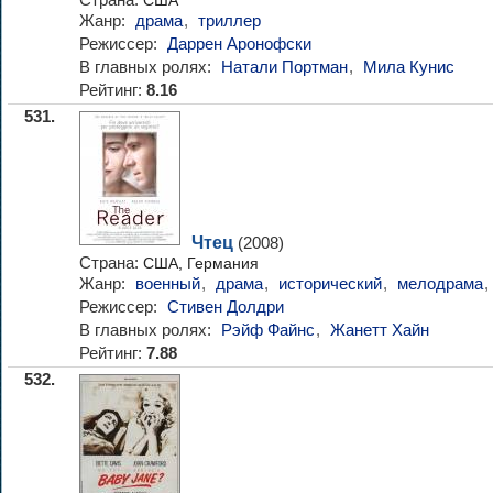
США
Жанр:
драма
,
триллер
Режиссер:
Даррен Аронофски
В главных ролях:
Натали Портман
,
Мила Кунис
Рейтинг:
8.16
531.
Чтец
(2008)
Страна:
США, Германия
Жанр:
военный
,
драма
,
исторический
,
мелодрама
,
Режиссер:
Стивен Долдри
В главных ролях:
Рэйф Файнс
,
Жанетт Хайн
Рейтинг:
7.88
532.