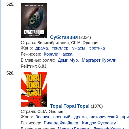
525.
Субстанция
(2024)
Страна:
Великобритания, США, Франция
Жанр:
драма
,
триллер
,
ужасы
,
эротика
Режиссер:
Корали Фаржа
В главных ролях:
Деми Мур
,
Маргарет Куолли
Рейтинг:
6.93
526.
Тора! Тора! Тора!
(1970)
Страна:
США, Япония
Жанр:
боевик
,
военный
,
драма
,
исторический
,
при
Режиссер:
Ричард Флайшер
,
Киндзи Фукасаку
В главных ролях:
Мартин Болсам
,
Джозеф Коттен