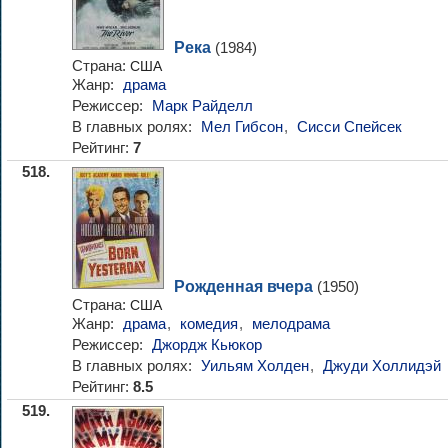
Река
(1984)
Страна:
США
Жанр:
драма
Режиссер:
Марк Райделл
В главных ролях:
Мел Гибсон
,
Сисси Спейсек
Рейтинг:
7
518.
Рожденная вчера
(1950)
Страна:
США
Жанр:
драма
,
комедия
,
мелодрама
Режиссер:
Джордж Кьюкор
В главных ролях:
Уильям Холден
,
Джуди Холлидэй
Рейтинг:
8.5
519.