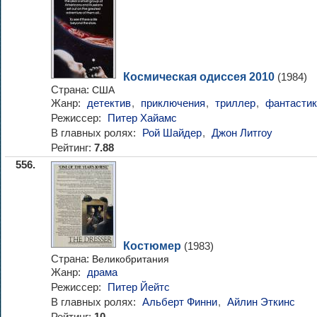
Космическая одиссея 2010
(1984)
Страна:
США
Жанр:
детектив
,
приключения
,
триллер
,
фантастик
Режиссер:
Питер Хайамс
В главных ролях:
Рой Шайдер
,
Джон Литгоу
Рейтинг:
7.88
556.
Костюмер
(1983)
Страна:
Великобритания
Жанр:
драма
Режиссер:
Питер Йейтс
В главных ролях:
Альберт Финни
,
Айлин Эткинс
Рейтинг: