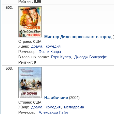
Рейтинг:
8.96
502.
Мистер Дидс переезжает в город
(
Страна:
США
Жанр:
драма
,
комедия
Режиссер:
Фрэнк Капра
В главных ролях:
Гэри Купер
,
Джордж Бэнкрофт
Рейтинг:
9
503.
На обочине
(2004)
Страна:
США
Жанр:
драма
,
комедия
,
мелодрама
Режиссер:
Александр Пэйн