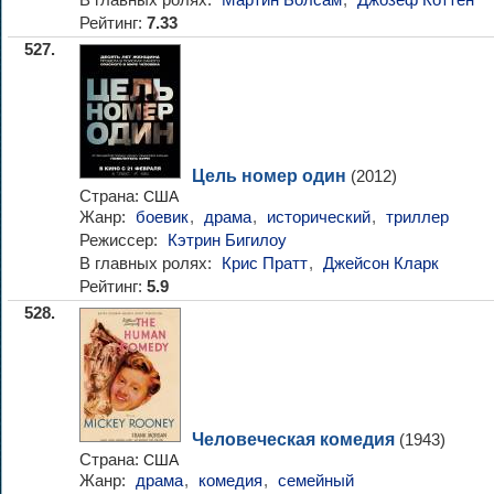
Рейтинг:
7.33
527.
Цель номер один
(2012)
Страна:
США
Жанр:
боевик
,
драма
,
исторический
,
триллер
Режиссер:
Кэтрин Бигилоу
В главных ролях:
Крис Пратт
,
Джейсон Кларк
Рейтинг:
5.9
528.
Человеческая комедия
(1943)
Страна:
США
Жанр:
драма
,
комедия
,
семейный