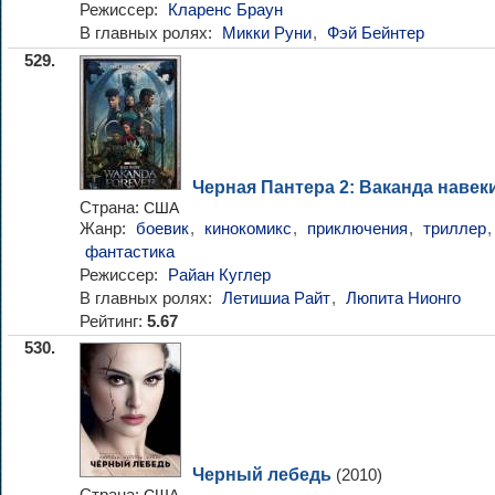
Режиссер:
Кларенс Браун
В главных ролях:
Микки Руни
,
Фэй Бейнтер
529.
Черная Пантера 2: Ваканда навек
Страна:
США
Жанр:
боевик
,
кинокомикс
,
приключения
,
триллер
,
фантастика
Режиссер:
Райан Куглер
В главных ролях:
Летишиа Райт
,
Люпита Нионго
Рейтинг:
5.67
530.
Черный лебедь
(2010)
Страна: