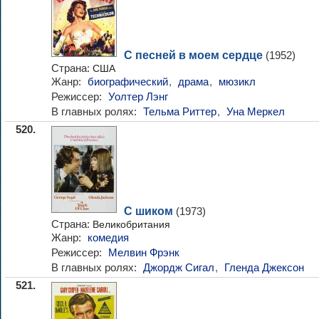
С песней в моем сердце
(1952)
Страна:
США
Жанр:
биографический
,
драма
,
мюзикл
Режиссер:
Уолтер Лэнг
В главных ролях:
Тельма Риттер
,
Уна Меркел
520.
С шиком
(1973)
Страна:
Великобритания
Жанр:
комедия
Режиссер:
Мелвин Фрэнк
В главных ролях:
Джордж Сигал
,
Гленда Джексон
521.