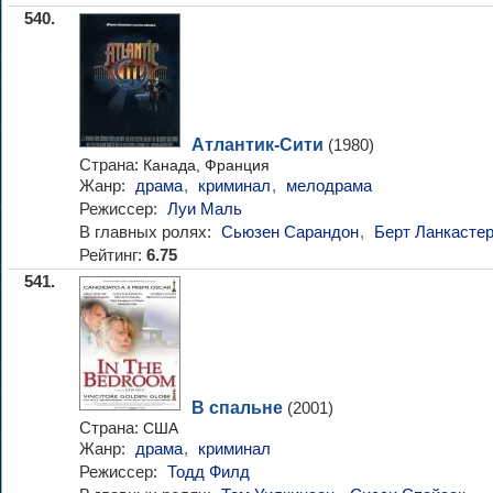
540.
Атлантик-Сити
(1980)
Страна:
Канада, Франция
Жанр:
драма
,
криминал
,
мелодрама
Режиссер:
Луи Маль
В главных ролях:
Сьюзен Сарандон
,
Берт Ланкасте
Рейтинг:
6.75
541.
В спальне
(2001)
Страна:
США
Жанр:
драма
,
криминал
Режиссер:
Тодд Филд