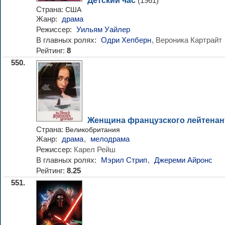
Детский час
(1961)
Страна:
США
Жанр:
драма
Режиссер:
Уильям Уайлер
В главных ролях:
Одри Хепберн
, Вероника Картрайт
Рейтинг:
8
550.
Женщина французского лейтенан
Страна:
Великобритания
Жанр:
драма
,
мелодрама
Режиссер:
Карел Рейш
В главных ролях:
Мэрил Стрип
,
Джереми Айронс
Рейтинг:
8.25
551.