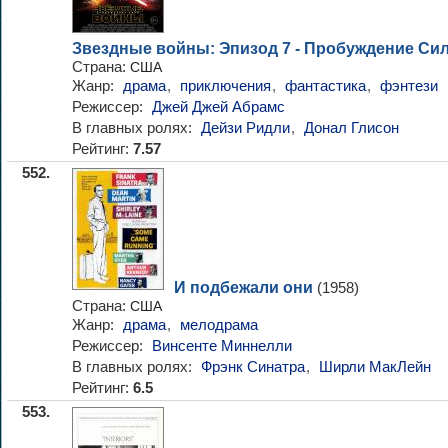
Звездные войны: Эпизод 7 - Пробуждение Си
Страна:
США
Жанр:
драма
,
приключения
,
фантастика
,
фэнтези
Режиссер:
Джей Джей Абрамс
В главных ролях:
Дейзи Ридли
,
Донал Глисон
Рейтинг:
7.57
552.
И подбежали они
(1958)
Страна:
США
Жанр:
драма
,
мелодрама
Режиссер:
Винсенте Миннелли
В главных ролях:
Фрэнк Синатра
,
Ширли МакЛейн
Рейтинг:
6.5
553.