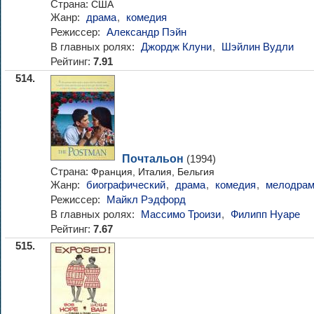
Страна:
США
Жанр:
драма
,
комедия
Режиссер:
Александр Пэйн
В главных ролях:
Джордж Клуни
,
Шэйлин Вудли
Рейтинг:
7.91
514.
Почтальон
(1994)
Страна:
Франция, Италия, Бельгия
Жанр:
биографический
,
драма
,
комедия
,
мелодра
Режиссер:
Майкл Рэдфорд
В главных ролях:
Массимо Троизи
,
Филипп Нуаре
Рейтинг:
7.67
515.