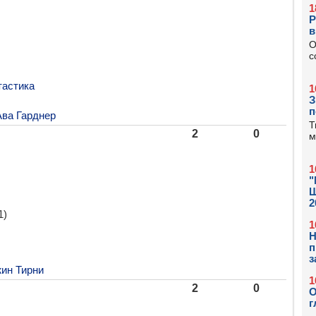
1
Р
в
О
с
астика
1
З
п
Ава Гарднер
Т
2
0
м
1
"
Ш
2
1)
1
Н
п
з
ин Тирни
1
2
0
О
г