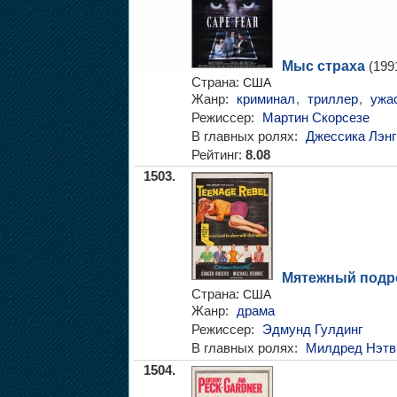
Мыс страха
(199
Страна:
США
Жанр:
криминал
,
триллер
,
ужа
Режиссер:
Мартин Скорсезе
В главных ролях:
Джессика Лэнг
Рейтинг:
8.08
1503.
Мятежный подр
Страна:
США
Жанр:
драма
Режиссер:
Эдмунд Гулдинг
В главных ролях:
Милдред Нэтв
1504.