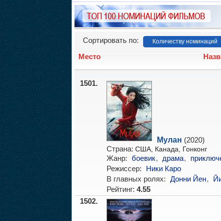
Сортировать по:
Количеству номинаций
Место
Назв
1501.
Мулан
(2020)
Страна:
США, Канада, Гонконг
Жанр:
боевик
,
драма
,
приключ
Режиссер:
Ники Каро
В главных ролях:
Донни Йен
,
Й
Рейтинг:
4.55
1502.