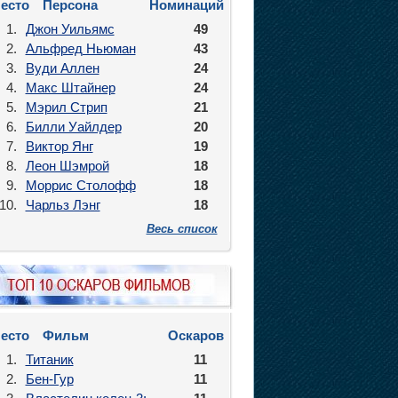
есто
Персона
Номинаций
1.
Джон Уильямс
49
2.
Альфред Ньюман
43
3.
Вуди Аллен
24
4.
Макс Штайнер
24
5.
Мэрил Стрип
21
6.
Билли Уайлдер
20
7.
Виктор Янг
19
8.
Леон Шэмрой
18
9.
Моррис Столофф
18
10.
Чарльз Лэнг
18
Весь список
есто
Фильм
Оскаров
1.
Титаник
11
2.
Бен-Гур
11