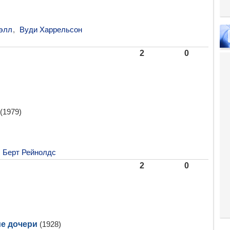
элл
,
Вуди Харрельсон
2
0
(1979)
Берт Рейнолдс
2
0
е дочери
(1928)