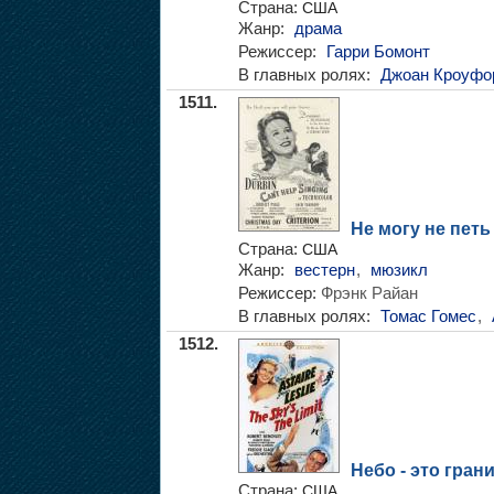
Страна:
США
Жанр:
драма
Режиссер:
Гарри Бомонт
В главных ролях:
Джоан Кроуфо
1511.
Не могу не петь
Страна:
США
Жанр:
вестерн
,
мюзикл
Режиссер:
Фрэнк Райан
В главных ролях:
Томас Гомес
,
1512.
Небо - это гран
Страна:
США