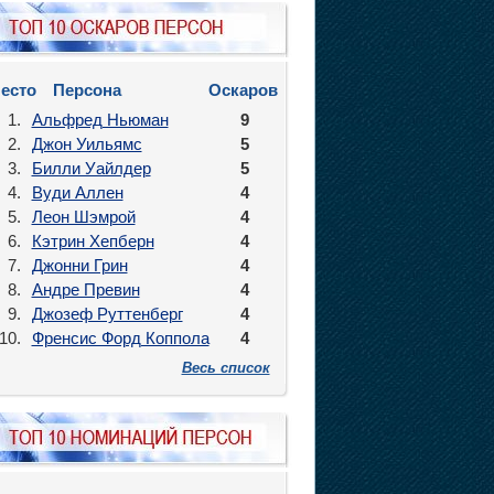
есто
Персона
Оскаров
1.
Альфред Ньюман
9
2.
Джон Уильямс
5
3.
Билли Уайлдер
5
4.
Вуди Аллен
4
5.
Леон Шэмрой
4
6.
Кэтрин Хепберн
4
7.
Джонни Грин
4
8.
Андре Превин
4
9.
Джозеф Руттенберг
4
10.
Френсис Форд Коппола
4
Весь список