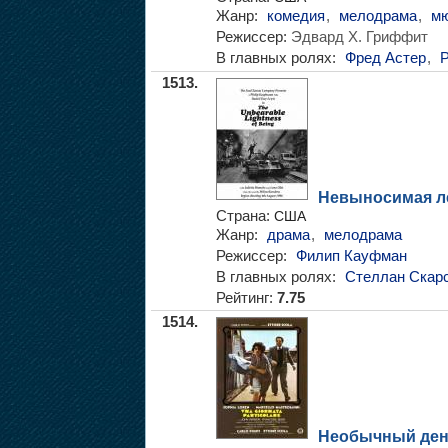
Жанр:
комедия
,
мелодрама
,
мю
Режиссер:
Эдвард Х. Гриффит
В главных ролях:
Фред Астер
,
Р
1513.
Невыносимая л
Страна:
США
Жанр:
драма
,
мелодрама
Режиссер:
Филип Кауфман
В главных ролях:
Стеллан Скар
Рейтинг:
7.75
1514.
Необычный де