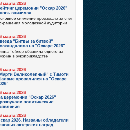
8 марта 2026
ейтинг церемонии "Оскар 2026"
новь снизился
сновное снижение произошло за счет
окращения молодежной аудитории
6 марта 2026
везда "Битвы за битвой"
оскандалила на "Оскаре 2026"
ияна Тейлор обвинила одного из
ужчин в рукоприкладстве
6 марта 2026
Марти Великолепный" с Тимоти
аламе провалился на "Оскаре
026"
6 марта 2026
а церемонии "Оскар 2026"
розвучали политические
аявления
6 марта 2026
скар 2026. Названы обладатели
лавных актерских наград