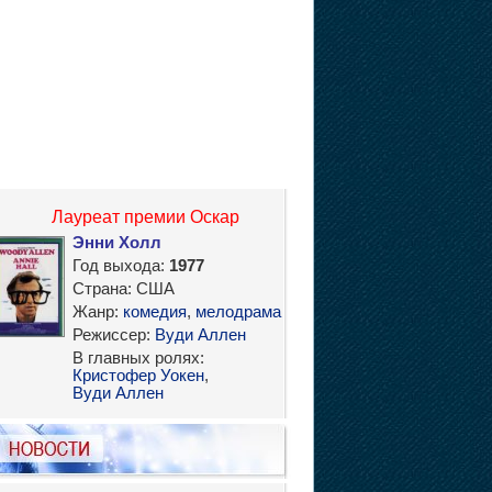
Лауреат премии Оскар
Энни Холл
Год выхода:
1977
Страна: США
Жанр:
комедия
,
мелодрама
Режиссер:
Вуди Аллен
В главных ролях:
Кристофер Уокен
,
Вуди Аллен