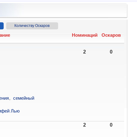
Количеству Оскаров
ание
Номинаций
Оскаров
2
0
ения
,
семейный
ифей Лью
2
0