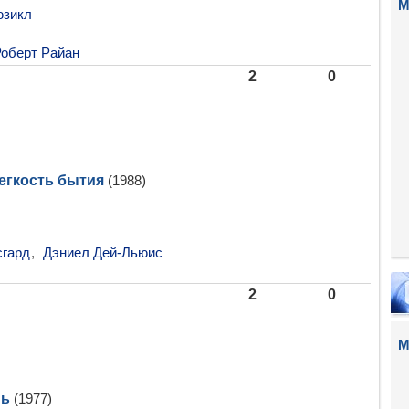
М
зикл
оберт Райан
2
0
егкость бытия
(1988)
сгард
,
Дэниел Дей-Льюис
2
0
М
нь
(1977)