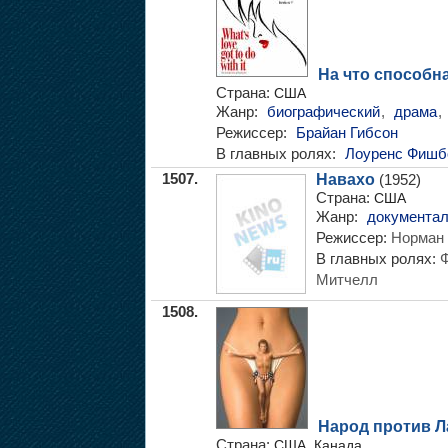
На что способн
Страна:
США
Жанр:
биографический
,
драма
,
Режиссер:
Брайан Гибсон
В главных ролях:
Лоуренс Фишб
1507.
Навахо
(1952)
Страна:
США
Жанр:
документа
Режиссер:
Норман 
В главных ролях:
Ф
Митчелл
1508.
Народ против Л
Страна:
США, Канада