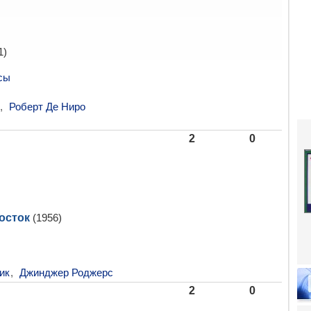
1)
сы
,
Роберт Де Ниро
2
0
осток
(1956)
ик
,
Джинджер Роджерс
2
0