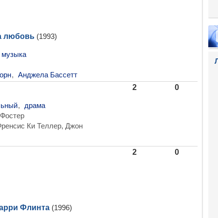
а любовь
(1993)
музыка
орн
,
Анджела Бассетт
2
0
льный
,
драма
Фостер
ренсис Ки Теллер, Джон
2
0
арри Флинта
(1996)