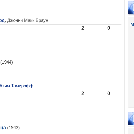
рд
, Джонни Макк Браун
М
2
0
(1944)
Аким Тамирофф
2
0
ица
(1943)