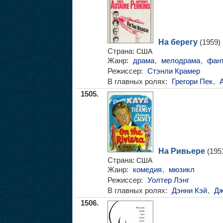
На берегу
(1959)
Страна:
США
Жанр:
драма
,
мелодрама
,
фант
Режиссер:
Стэнли Крамер
В главных ролях:
Грегори Пек
,
1505.
На Ривьере
(195
Страна:
США
Жанр:
комедия
,
мюзикл
Режиссер:
Уолтер Лэнг
В главных ролях:
Дэнни Кэй
,
Дж
1506.