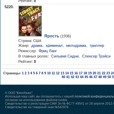
Рейтинг:
8
5220.
Ярость
(1936)
Страна:
США
Жанр:
драма
,
криминал
,
мелодрама
,
триллер
Режиссер:
Фриц Ланг
В главных ролях:
Сильвия Сидни
,
Спенсер Трэйси
Рейтинг:
8
Страницы:
1
2
3
4
5
6
7
8
9
10
11
12
13
14
15
16
17
18
19
20
21
22
23
2
40
41
42
43
44
45
46
47
48
49
50
5
© ООО "КиноНьюс"
Используя наш сайт, вы соглашаетесь с нашей
политикой конфиденциаль
согласие на использование файлов cookie.
Свидетельство о регистрации СМИ Эл № ФС77-49541 от 26 апреля 2012 г
Свидетельство на товарный знак №542978