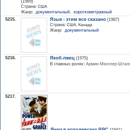
(1989)
Страна:
США
Жанр:
документальный
,
короткометражный
5215.
Язык - этим все сказано
(1987)
Страна:
США, Канада
Жанр:
документальный
5216.
Якоб-лжец
(1975)
В главных ролях:
Армин Мюллер-Штал
5217.
Янки в королевских ВВС
(1941)