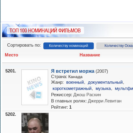
Сортировать по:
Количеству номинаций
Количеству Оска
Место
Название
5201.
Я встретил моржа
(2007)
Страна:
Канада
Жанр:
военный
,
документальный
,
короткометражный
,
музыка
,
мультф
Режиссер:
Джош Раскин
В главных ролях:
Джерри Левитан
Рейтинг:
1
5202.