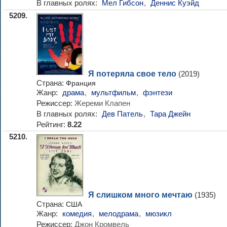
В главных ролях:
Мел Гибсон
,
Деннис Куэйд
5209.
Я потеряла свое тело
(2019)
Страна:
Франция
Жанр:
драма
,
мультфильм
,
фэнтези
Режиссер:
Жереми Клапен
В главных ролях:
Дев Патель
,
Тара Джейн
Рейтинг:
8.22
5210.
Я слишком много мечтаю
(1935)
Страна:
США
Жанр:
комедия
,
мелодрама
,
мюзикл
Режиссер:
Джон Кромвель