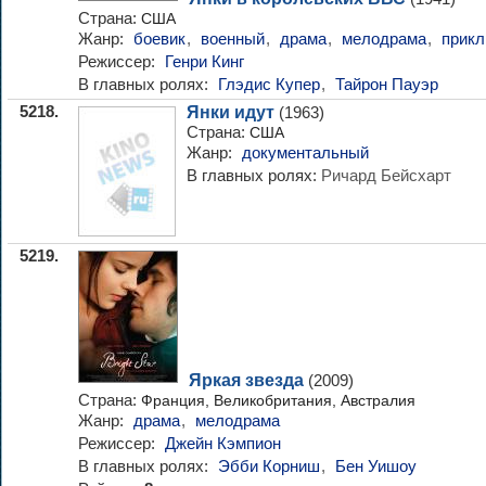
Страна:
США
Жанр:
боевик
,
военный
,
драма
,
мелодрама
,
прик
Режиссер:
Генри Кинг
В главных ролях:
Глэдис Купер
,
Тайрон Пауэр
5218.
Янки идут
(1963)
Страна:
США
Жанр:
документальный
В главных ролях:
Ричард Бейсхарт
5219.
Яркая звезда
(2009)
Страна:
Франция, Великобритания, Австралия
Жанр:
драма
,
мелодрама
Режиссер:
Джейн Кэмпион
В главных ролях:
Эбби Корниш
,
Бен Уишоу