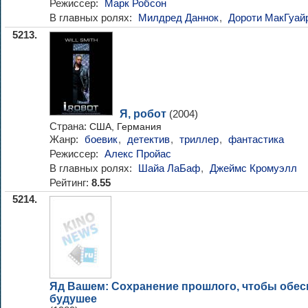
Режиссер:
Марк Робсон
В главных ролях:
Милдред Даннок
,
Дороти МакГуай
5213.
Я, робот
(2004)
Страна:
США, Германия
Жанр:
боевик
,
детектив
,
триллер
,
фантастика
Режиссер:
Алекс Пройас
В главных ролях:
Шайа ЛаБаф
,
Джеймс Кромуэлл
Рейтинг:
8.55
5214.
Яд Вашем: Сохранение прошлого, чтобы обес
будушее