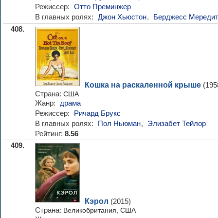
Режиссер:
Отто Преминжер
В главных ролях:
Джон Хьюстон
,
Берджесс Мереди
408.
Кошка на раскаленной крыше
(195
Страна:
США
Жанр:
драма
Режиссер:
Ричард Брукс
В главных ролях:
Пол Ньюман
,
Элизабет Тейлор
Рейтинг:
8.56
409.
Кэрол
(2015)
Страна:
Великобритания, США