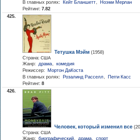
В главных ролях:
Кейт Бланшетт
,
Ноэми Мерлан
Рейтинг:
7.82
425.
Тетушка Мэйм
(1958)
Страна:
США
Жанр:
драма
,
комедия
Режиссер:
Мортон ДаКоста
В главных ролях:
Розалинд Расселл
,
Пегги Касс
Рейтинг:
8
426.
Человек, который изменил все
(20
Страна:
США
Жанр:
биографический
,
драма
,
спорт