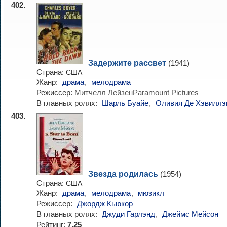
402.
Задержите рассвет
(1941)
Страна:
США
Жанр:
драма
,
мелодрама
Режиссер:
Митчелл ЛейзенParamount Pictures
В главных ролях:
Шарль Буайе
,
Оливия Де Хэвиллэ
403.
Звезда родилась
(1954)
Страна:
США
Жанр:
драма
,
мелодрама
,
мюзикл
Режиссер:
Джордж Кьюкор
В главных ролях:
Джуди Гарлэнд
,
Джеймс Мейсон
Рейтинг:
7.25