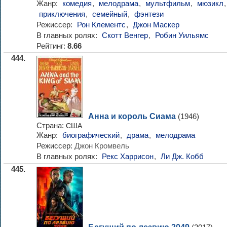
Жанр:
комедия
,
мелодрама
,
мультфильм
,
мюзикл
,
приключения
,
семейный
,
фэнтези
Режиссер:
Рон Клементс
,
Джон Маскер
В главных ролях:
Скотт Венгер
,
Робин Уильямс
Рейтинг:
8.66
444.
Анна и король Сиама
(1946)
Страна:
США
Жанр:
биографический
,
драма
,
мелодрама
Режиссер:
Джон Кромвель
В главных ролях:
Рекс Харрисон
,
Ли Дж. Кобб
445.