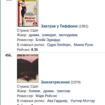
Завтрак у Тиффани
(1961)
Страна:
США
Жанр:
драма
,
комедия
,
мелодрама
Режиссер:
Блейк Эдвардс
В главных ролях:
Одри Хепберн
,
Микки Руни
Рейтинг:
8.35
456.
Землетрясение
(1974)
Страна:
США
Жанр:
боевик
,
драма
,
триллер
Режиссер:
Марк Робсон
В главных ролях:
Ава Гарднер
,
Уолтер Мэттау