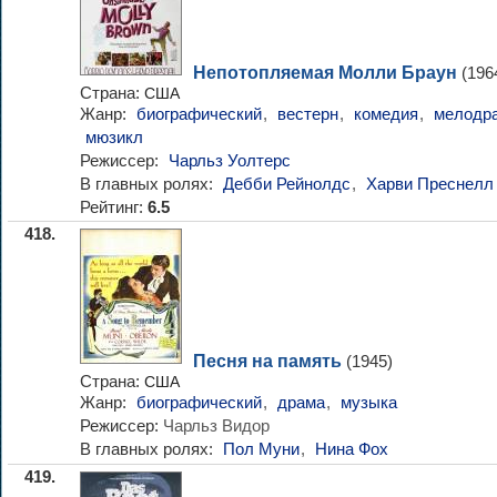
Непотопляемая Молли Браун
(196
Страна:
США
Жанр:
биографический
,
вестерн
,
комедия
,
мелодр
мюзикл
Режиссер:
Чарльз Уолтерс
В главных ролях:
Дебби Рейнолдс
,
Харви Преснелл
Рейтинг:
6.5
418.
Песня на память
(1945)
Страна:
США
Жанр:
биографический
,
драма
,
музыка
Режиссер:
Чарльз Видор
В главных ролях:
Пол Муни
,
Нина Фох
419.