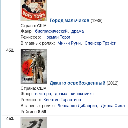
Город мальчиков
(1938)
Страна:
США
Жанр:
биографический
,
драма
Режиссер:
Норман Торог
В главных ролях:
Микки Руни
,
Спенсер Трэйси
452.
Джанго освобожденный
(2012)
Страна:
США
Жанр:
вестерн
,
драма
,
кинокомикс
Режиссер:
Квентин Тарантино
В главных ролях:
Леонардо ДиКаприо
,
Джона Хилл
Рейтинг:
8.56
453.