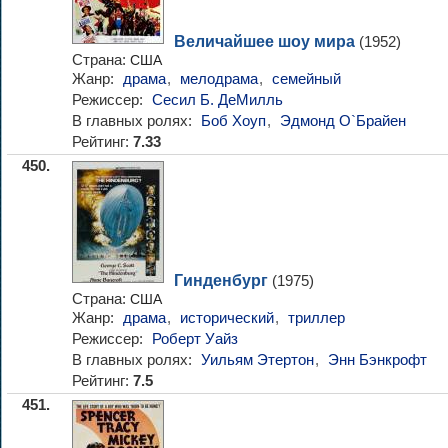
Величайшее шоу мира
(1952)
Страна:
США
Жанр:
драма
,
мелодрама
,
семейный
Режиссер:
Сесил Б. ДеМилль
В главных ролях:
Боб Хоуп
,
Эдмонд О`Брайен
Рейтинг:
7.33
450.
Гинденбург
(1975)
Страна:
США
Жанр:
драма
,
исторический
,
триллер
Режиссер:
Роберт Уайз
В главных ролях:
Уильям Этертон
,
Энн Бэнкрофт
Рейтинг:
7.5
451.