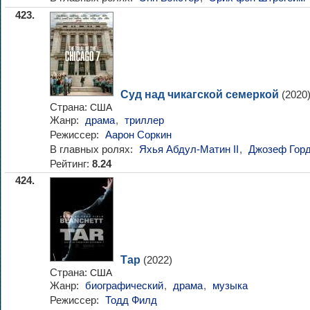
423.
Суд над чикагской семеркой
(2020
Страна:
США
Жанр:
драма
,
триллер
Режиссер:
Аарон Соркин
В главных ролях:
Яхья Абдул-Матин II
,
Джозеф Горд
Рейтинг:
8.24
424.
Тар
(2022)
Страна:
США
Жанр:
биографический
,
драма
,
музыка
Режиссер:
Тодд Филд