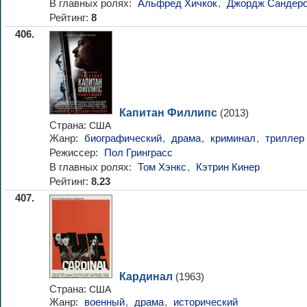
В главных ролях:
Альфред Хичкок
,
Джордж Сандер
Рейтинг:
8
406.
Капитан Филлипс
(2013)
Страна:
США
Жанр:
биографический
,
драма
,
криминал
,
триллер
Режиссер:
Пол Гринграсс
В главных ролях:
Том Хэнкс
,
Кэтрин Кинер
Рейтинг:
8.23
407.
Кардинал
(1963)
Страна:
США
Жанр:
военный
,
драма
,
исторический