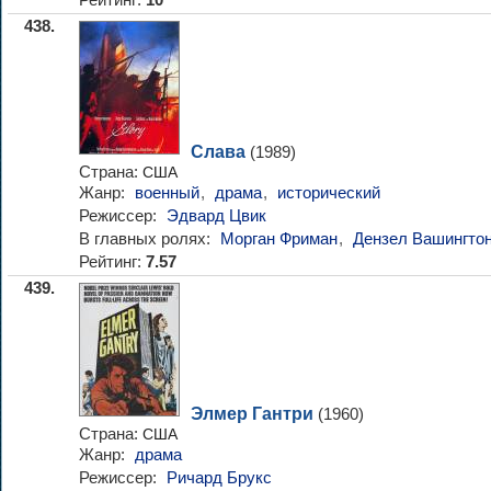
10
438.
Слава
(1989)
Страна:
США
Жанр:
военный
,
драма
,
исторический
Режиссер:
Эдвард Цвик
В главных ролях:
Морган Фриман
,
Дензел Вашингто
Рейтинг:
7.57
439.
Элмер Гантри
(1960)
Страна:
США
Жанр:
драма
Режиссер:
Ричард Брукс