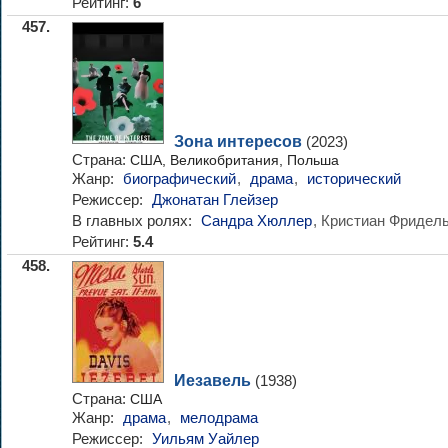
Рейтинг:
6
457.
Зона интересов
(2023)
Страна:
США, Великобритания, Польша
Жанр:
биографический
,
драма
,
исторический
Режиссер:
Джонатан Глейзер
В главных ролях:
Сандра Хюллер
, Кристиан Фридел
Рейтинг:
5.4
458.
Иезавель
(1938)
Страна:
США
Жанр:
драма
,
мелодрама
Режиссер:
Уильям Уайлер