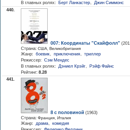
В главных ролях:
Берт Ланкастер
,
Джин Симмонс
440.
007: Координаты "Скайфолл"
(201
Страна:
США, Великобритания
Жанр:
боевик
,
приключения
,
триллер
Режиссер:
Сэм Мендес
В главных ролях:
Дэниел Крэйг
,
Рэйф Файнс
Рейтинг:
8.28
441.
8 с половиной
(1963)
Страна:
Франция, Италия
Жанр:
драма
,
комедия
Режиссер:
Федерико Феллини