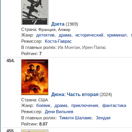
Дзета
(1969)
Страна:
Франция, Алжир
Жанр:
детектив
,
драма
,
исторический
,
криминал
,
Режиссер:
Коста-Гаврас
В главных ролях:
Ив Монтан, Ирен Папас
Рейтинг:
7
454.
Дюна: Часть вторая
(2024)
Страна:
США
Жанр:
боевик
,
драма
,
приключения
,
фантастика
Режиссер:
Дени Вильнев
В главных ролях:
Тимоти Шаламе
,
Зендая
Рейтинг:
8.07
455.