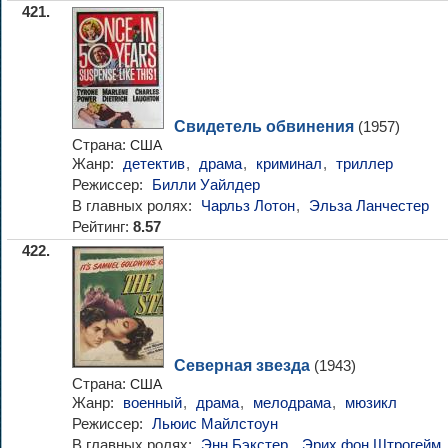
421.
Свидетель обвинения
(1957)
Страна:
США
Жанр:
детектив
,
драма
,
криминал
,
триллер
Режиссер:
Билли Уайлдер
В главных ролях:
Чарльз Лотон
,
Эльза Ланчестер
Рейтинг:
8.57
422.
Северная звезда
(1943)
Страна:
США
Жанр:
военный
,
драма
,
мелодрама
,
мюзикл
Режиссер:
Льюис Майлстоун
В главных ролях:
Энн Бэкстер
,
Эрих фон Штрогейм