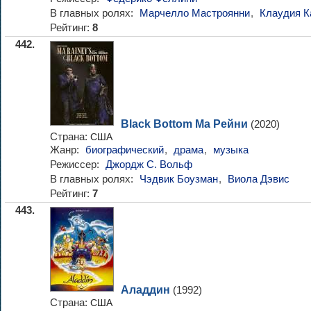
В главных ролях:
Марчелло Мастроянни
,
Клаудия К
Рейтинг:
8
442.
Black Bottom Ма Рейни
(2020)
Страна:
США
Жанр:
биографический
,
драма
,
музыка
Режиссер:
Джордж С. Вольф
В главных ролях:
Чэдвик Боузман
,
Виола Дэвис
Рейтинг:
7
443.
Аладдин
(1992)
Страна:
США