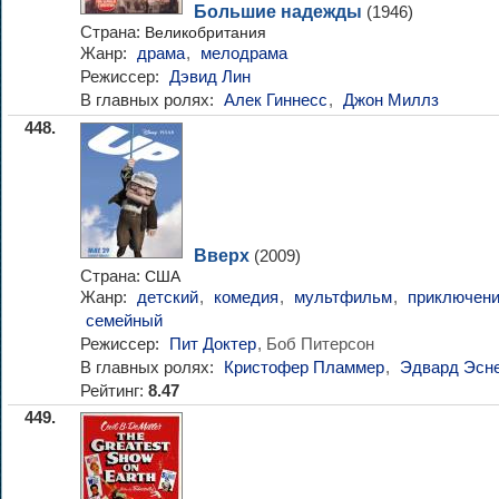
Большие надежды
(1946)
Страна:
Великобритания
Жанр:
драма
,
мелодрама
Режиссер:
Дэвид Лин
В главных ролях:
Алек Гиннесс
,
Джон Миллз
448.
Вверх
(2009)
Страна:
США
Жанр:
детский
,
комедия
,
мультфильм
,
приключен
семейный
Режиссер:
Пит Доктер
, Боб Питерсон
В главных ролях:
Кристофер Пламмер
,
Эдвард Эсн
Рейтинг:
8.47
449.