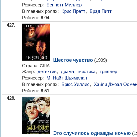
Режиссер:
Беннетт Миллер
В главных ролях:
Крис Пратт
,
Брэд Питт
Рейтинг:
8.04
427.
Шестое чувство
(1999)
Страна:
США
Жанр:
детектив
,
драма
,
мистика
,
триллер
Режиссер:
М. Найт Шьямалан
В главных ролях:
Брюс Уиллис
,
Хэйли Джоэл Осмен
Рейтинг:
8.51
428.
Это случилось однажды ночью
(1