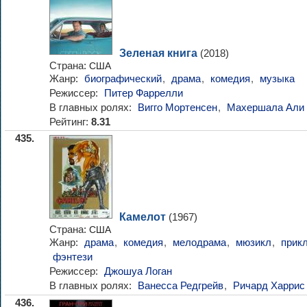
Зеленая книга
(2018)
Страна:
США
Жанр:
биографический
,
драма
,
комедия
,
музыка
Режиссер:
Питер Фаррелли
В главных ролях:
Вигго Мортенсен
,
Махершала Али
Рейтинг:
8.31
435.
Камелот
(1967)
Страна:
США
Жанр:
драма
,
комедия
,
мелодрама
,
мюзикл
,
прик
фэнтези
Режиссер:
Джошуа Логан
В главных ролях:
Ванесса Редгрейв
,
Ричард Харрис
436.