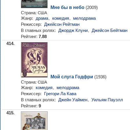
Мне бы в небо
(2009)
Страна:
США
Жанр:
драма
,
комедия
,
мелодрама
Режиссер:
Джейсон Рейтман
В главных ролях:
Джордж Клуни
,
Джейсон Бейтман
Рейтинг:
7.88
414.
Мой слуга Годфри
(1936)
Страна:
США
Жанр:
комедия
,
мелодрама
Режиссер:
Грегори Ла Кава
В главных ролях:
Джейн Уаймен
,
Уильям Пауэлл
Рейтинг:
9
415.