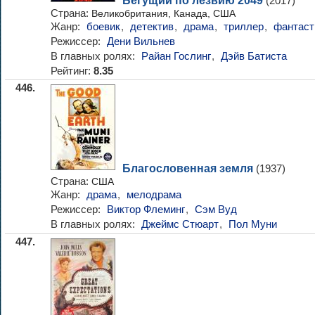
Бегущий по лезвию 2049
(2017)
Страна:
Великобритания, Канада, США
Жанр:
боевик
,
детектив
,
драма
,
триллер
,
фантаст
Режиссер:
Дени Вильнев
В главных ролях:
Райан Гослинг
,
Дэйв Батиста
Рейтинг:
8.35
446.
Благословенная земля
(1937)
Страна:
США
Жанр:
драма
,
мелодрама
Режиссер:
Виктор Флеминг
,
Сэм Вуд
В главных ролях:
Джеймс Стюарт
,
Пол Муни
447.