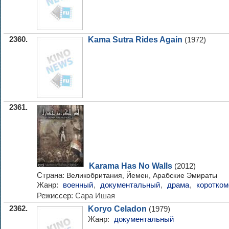
2360.
Kama Sutra Rides Again
(1972)
2361.
Karama Has No Walls
(2012)
Страна:
Великобритания, Йемен, Арабские Эмираты
Жанр:
военный
,
документальный
,
драма
,
коротко
Режиссер:
Сара Ишая
2362.
Koryo Celadon
(1979)
Жанр:
документальный