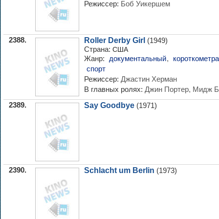
Режиссер:
Боб Уикершем
2388.
Roller Derby Girl
(1949)
Страна:
США
Жанр:
документальный
,
короткометр
спорт
Режиссер:
Джастин Херман
В главных ролях:
Джин Портер, Мидж Б
2389.
Say Goodbye
(1971)
2390.
Schlacht um Berlin
(1973)