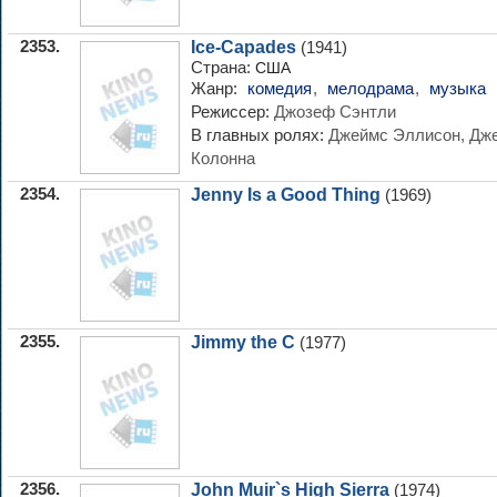
2353.
Ice-Capades
(1941)
Страна:
США
Жанр:
комедия
,
мелодрама
,
музыка
Режиссер:
Джозеф Сэнтли
В главных ролях:
Джеймс Эллисон, Дж
Колонна
2354.
Jenny Is a Good Thing
(1969)
2355.
Jimmy the C
(1977)
2356.
John Muir`s High Sierra
(1974)