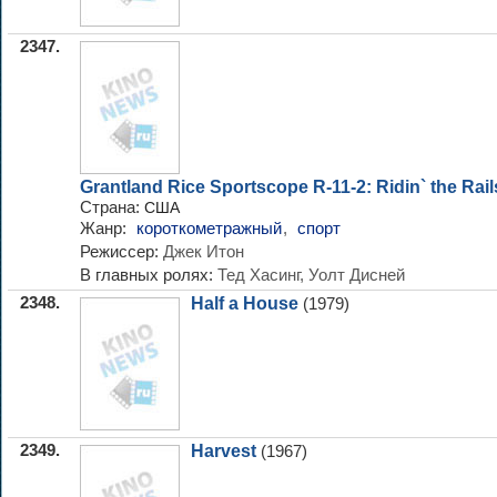
2347.
Grantland Rice Sportscope R-11-2: Ridin` the Rail
Страна:
США
Жанр:
короткометражный
,
спорт
Режиссер:
Джек Итон
В главных ролях:
Тед Хасинг, Уолт Дисней
2348.
Half a House
(1979)
2349.
Harvest
(1967)