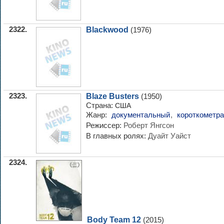
2322.
Blackwood
(1976)
2323.
Blaze Busters
(1950)
Страна:
США
Жанр:
документальный
,
короткометр
Режиссер:
Роберт Янгсон
В главных ролях:
Дуайт Уайст
2324.
Body Team 12
(2015)