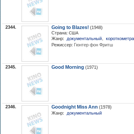
2344.
Going to Blazes!
(1948)
Страна:
США
Жанр:
документальный
,
короткометр
Режиссер:
Гюнтер фон Фритш
2345.
Good Morning
(1971)
2346.
Goodnight Miss Ann
(1978)
Жанр:
документальный