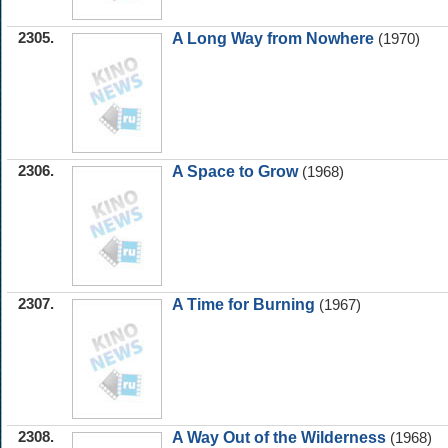
2305.
A Long Way from Nowhere
(1970)
2306.
A Space to Grow
(1968)
2307.
A Time for Burning
(1967)
2308.
A Way Out of the Wilderness
(1968)