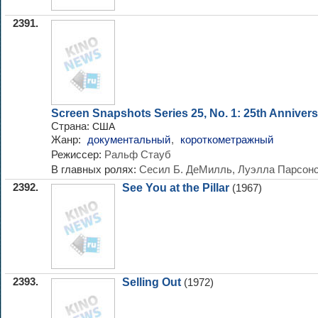
2391.
Screen Snapshots Series 25, No. 1: 25th Anniver
Страна:
США
Жанр:
документальный
,
короткометражный
Режиссер:
Ральф Стауб
В главных ролях:
Сесил Б. ДеМилль, Луэлла Парсон
2392.
See You at the Pillar
(1967)
2393.
Selling Out
(1972)