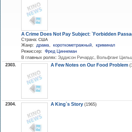
A Crime Does Not Pay Subject: `Forbidden Passa
Страна:
США
Жанр:
драма
,
короткометражный
,
криминал
Режиссер:
Фред Циннеман
В главных ролях:
Эддисон Ричардс, Вольфганг Циль
2303.
A Few Notes on Our Food Problem
(
2304.
A King`s Story
(1965)