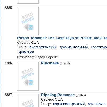
2385.
Prison Terminal: The Last Days of Private Jack Ha
Страна:
США
Жанр:
биографический
,
документальный
,
коротком
криминал
Режиссер:
Эдгар Баренс
2386.
Pulcinella
(1973)
2387.
Rippling Romance
(1945)
Страна:
США
Жанр:
короткометражный
,
мультфиль