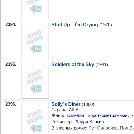
2394.
Shut Up... I`m Crying
(1970)
2395.
Soldiers of the Sky
(1941)
2396.
Solly`s Diner
(1980)
Страна:
США
Жанр:
комедия
,
короткометражный
,
Режиссер:
Ларри Хэнкин
В главных ролях:
Рут Силвейра, Пол В