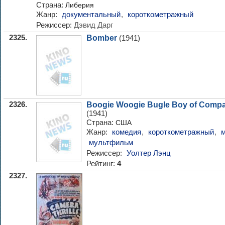
Страна:
Либерия
Жанр:
документальный
,
короткометражный
Режиссер:
Дэвид Дарг
2325.
Bomber
(1941)
2326.
Boogie Woogie Bugle Boy of Compa
(1941)
Страна:
США
Жанр:
комедия
,
короткометражный
,
мультфильм
Режиссер:
Уолтер Лэнц
Рейтинг:
4
2327.